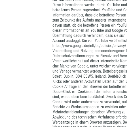
Diese Informationen werden durch YouTube un
betroffenen Person zugeordnet. YouTube und G
Information darüber, dass die betroffene Person
zum Zeitpunkt des Aufrufs unserer Internetseite 
davon statt, ob die betroffene Person ein YouTub
dieser Informationen an YouTube und Google von
Übermittlung dadurch verhindern, dass sie sich 
Account ausloggt. Die von YouTube veröffentli
https://www.google.de/intl/de/policies/privacy/
Verarbeitung und Nutzung personenbezogener 
Datenschutzbestimmungen zu Einsatz und Verwe
Verantwortliche hat auf dieser Internetseite Ko
eine Marke von Google, unter welcher vorwiege
und Verlage vermarktet werden. Betreibergesell
Street, Dublin, D04 E5W5, Ireland. DoubleClick
Klicks oder anderen Aktivitäten Daten auf den D
Cookie-Anfrage an den Browser der betroffenen 
DoubleClick ein Cookie auf dem informationste
sind, wurde oben bereits erläutert. Zweck des 
Cookie wird unter anderem dazu verwendet, nu
Berichte zu Werbekampagnen zu erstellen oder d
Mehrfacheinblendungen derselben Werbung zu ve
Abwicklung des technischen Verfahrens erforderl
Werbeanzeige in einem Browser anzuzeigen. Dou