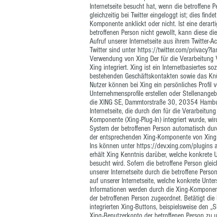
Internetseite besucht hat, wenn die betroffene 
gleichzeitig bei Twitter eingeloggt ist; dies fin
Komponente anklickt oder nicht. Ist eine derart
betroffenen Person nicht gewollt, kann diese di
Aufruf unserer Internetseite aus ihrem Twitter
Twitter sind unter
https://twitter.com/privacy?l
Verwendung von Xing Der für die Verarbeitung V
Xing integriert. Xing ist ein Internetbasiertes 
bestehenden Geschäftskontakten sowie das Knü
Nutzer können bei Xing ein persönliches Profil
Unternehmensprofile erstellen oder Stellenangebo
die XING SE, Dammtorstraße 30, 20354 Hamburg,
Internetseite, die durch den für die Verarbeitun
Komponente (Xing-Plug-In) integriert wurde, wi
System der betroffenen Person automatisch durc
der entsprechenden Xing-Komponente von Xing 
Ins können unter
https://dev.xing.com/plugins
a
erhält Xing Kenntnis darüber, welche konkrete Un
besucht wird. Sofern die betroffene Person gleic
unserer Internetseite durch die betroffene Per
auf unserer Internetseite, welche konkrete Unter
Informationen werden durch die Xing-Komponen
der betroffenen Person zugeordnet. Betätigt die 
integrierten Xing-Buttons, beispielsweise den „
Xing-Benutzerkonto der betroffenen Person zu 