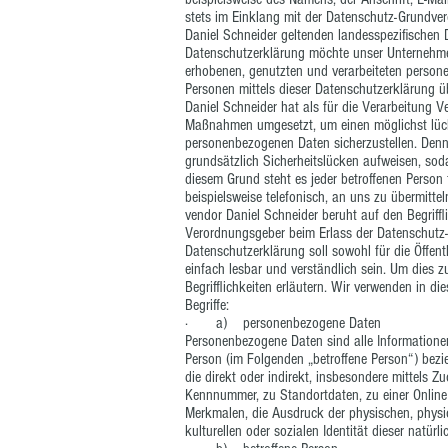
stets im Einklang mit der Datenschutz-Grundve
Daniel Schneider geltenden landesspezifischen
Datenschutzerklärung möchte unser Unternehmen
erhobenen, genutzten und verarbeiteten person
Personen mittels dieser Datenschutzerklärung ü
Daniel Schneider hat als für die Verarbeitung V
Maßnahmen umgesetzt, um einen möglichst lücke
personenbezogenen Daten sicherzustellen. Den
grundsätzlich Sicherheitslücken aufweisen, sod
diesem Grund steht es jeder betroffenen Person
beispielsweise telefonisch, an uns zu übermitte
vendor Daniel Schneider beruht auf den Begriffl
Verordnungsgeber beim Erlass der Datenschut
Datenschutzerklärung soll sowohl für die Öffen
einfach lesbar und verständlich sein. Um dies 
Begrifflichkeiten erläutern. Wir verwenden in d
Begriffe:
· a) personenbezogene Daten
Personenbezogene Daten sind alle Informationen, d
Person (im Folgenden „betroffene Person“) bezie
die direkt oder indirekt, insbesondere mittels
Kennnummer, zu Standortdaten, zu einer Onlin
Merkmalen, die Ausdruck der physischen, physio
kulturellen oder sozialen Identität dieser natürl