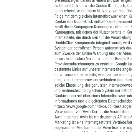
Werbeanzeigen bereits in einem Browser eingeb
es DoubleClick durch die Cookie-ID möglich, Co
dann erfasst, wenn einem Nutzer zuvor eine Do
Folge mit dem gleichen Internetbrowser einen Ka
Cookie von DoubleClick enthält keine persone
zusätzliche Kampagnen-Kennungen enthalten. Ei
Kampagnen, mit denen der Nutzer bereits in Kont
Internetseite, die durch den für die Verarbeitun
DoubleClick-Komponente integriert wurde, wird 
System der betroffenen Person automatisch dur
zum Zwecke der Online-Werbung und der Abrec
dieses technischen Verfahrens erhält Google Ke
Provisionsabrechnungen zu erstellen. Google ka
bestimmte Links auf unserer Internetseite ange
durch unsere Internetseite, wie oben bereits darg
genutzten Internetbrowsers verhindern und dam
solche Einstellung des genutzten Internetbrow
informationstechnologischen System der betrof
Cookies jederzeit über einen Internetbrowser 
Informationen und die geltenden Datenschutzb
https://www.google.com/intl/de/policies/
abgeru
Verwendung von Awin Der für die Verarbeitung 
Awin integriert. Awin ist ein deutsches Affiliate-
Marketing ist eine Internetgestützte Vertriebsfo
sogenannten Merchants oder Advertisern, ermögl