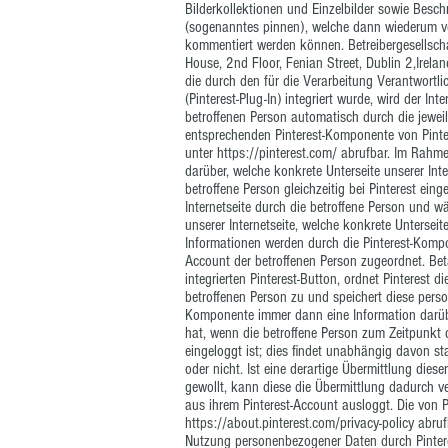
Bilderkollektionen und Einzelbilder sowie Besch
(sogenanntes pinnen), welche dann wiederum vo
kommentiert werden können. Betreibergesellschaf
House, 2nd Floor, Fenian Street, Dublin 2,Ireland
die durch den für die Verarbeitung Verantwortl
(Pinterest-Plug-In) integriert wurde, wird der 
betroffenen Person automatisch durch die jeweil
entsprechenden Pinterest-Komponente von Pinter
unter
https://pinterest.com/
abrufbar. Im Rahmen
darüber, welche konkrete Unterseite unserer Inte
betroffene Person gleichzeitig bei Pinterest eing
Internetseite durch die betroffene Person und 
unserer Internetseite, welche konkrete Unterseit
Informationen werden durch die Pinterest-Kompo
Account der betroffenen Person zugeordnet. Betät
integrierten Pinterest-Button, ordnet Pinterest 
betroffenen Person zu und speichert diese perso
Komponente immer dann eine Information darüber
hat, wenn die betroffene Person zum Zeitpunkt de
eingeloggt ist; dies findet unabhängig davon st
oder nicht. Ist eine derartige Übermittlung dies
gewollt, kann diese die Übermittlung dadurch ver
aus ihrem Pinterest-Account ausloggt. Die von Pin
https://about.pinterest.com/privacy-policy
abrufb
Nutzung personenbezogener Daten durch Pinter