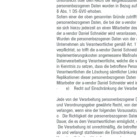
Unionsrecht oder dem Recht der Mitgliedstaaten 
personenbezogenen Daten wurden in Bezug auf 
8 Abs. 1 DS-GVO erhoben.
Sofern einer der oben genannten Gründe zutriff
personenbezogenen Daten, die bei der a-vendor 
sie sich hierzu jederzeit an einen Mitarbeiter d
der a-vendor Daniel Schneider wird veranlass
Wurden die personenbezogenen Daten von der a-
Unternehmen als Verantwortlicher gemäß Art.
verpflichtet, so trifft die a-vendor Daniel Schn
Implementierungskosten angemessene Maßnahmen
Datenverarbeitung Verantwortliche, welche die 
in Kenntnis zu setzen, dass die betroffene Pers
Verantwortlichen die Löschung sämtlicher Lin
Replikationen dieser personenbezogenen Daten ve
Mitarbeiter der a-vendor Daniel Schneider wird 
· e) Recht auf Einschränkung der Verarbe
Jede von der Verarbeitung personenbezogener D
und Verordnungsgeber gewährte Recht, von dem
verlangen, wenn eine der folgenden Voraussetz
o Die Richtigkeit der personenbezogenen Daten 
Dauer, die es dem Verantwortlichen ermöglicht,
Die Verarbeitung ist unrechtmäßig, die betrof
ab und verlangt stattdessen die Einschränkun