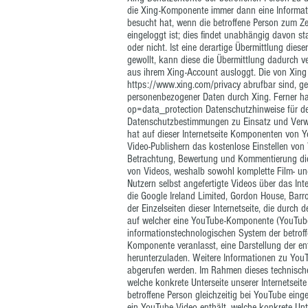
die Xing-Komponente immer dann eine Informatio
besucht hat, wenn die betroffene Person zum Zei
eingeloggt ist; dies findet unabhängig davon st
oder nicht. Ist eine derartige Übermittlung dies
gewollt, kann diese die Übermittlung dadurch ver
aus ihrem Xing-Account ausloggt. Die von Xing
https://www.xing.com/privacy
abrufbar sind, g
personenbezogener Daten durch Xing. Ferner h
op=data_protection
Datenschutzhinweise für de
Datenschutzbestimmungen zu Einsatz und Verwe
hat auf dieser Internetseite Komponenten von Yo
Video-Publishern das kostenlose Einstellen von 
Betrachtung, Bewertung und Kommentierung diese
von Videos, weshalb sowohl komplette Film- un
Nutzern selbst angefertigte Videos über das Inte
die Google Ireland Limited, Gordon House, Barr
der Einzelseiten dieser Internetseite, die durch
auf welcher eine YouTube-Komponente (YouTube-
informationstechnologischen System der betrof
Komponente veranlasst, eine Darstellung der
herunterzuladen. Weitere Informationen zu Yo
abgerufen werden. Im Rahmen dieses technisch
welche konkrete Unterseite unserer Internetseite
betroffene Person gleichzeitig bei YouTube einge
ein YouTube-Video enthält, welche konkrete Unte